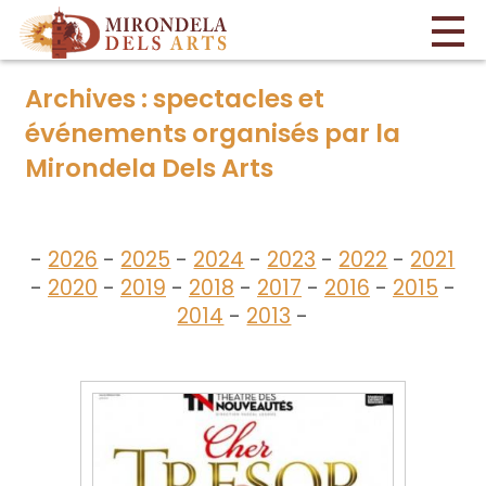
Archives : spectacles et
événements organisés par la
Mirondela Dels Arts
-
2026
-
2025
-
2024
-
2023
-
2022
-
2021
-
2020
-
2019
-
2018
-
2017
-
2016
-
2015
-
2014
-
2013
-