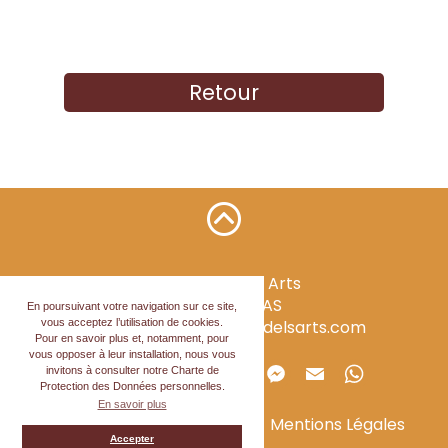
Retour
Mirondela Dels Arts
34120
PÉZENAS
En poursuivant votre navigation sur ce site,
vous acceptez l’utilisation de cookies.
contact@mirondeladelsarts.com
Pour en savoir plus et, notamment, pour
vous opposer à leur installation, nous vous
Partager la page
invitons à consulter notre Charte de
Protection des Données personnelles.
En savoir plus
Politique de confidentialité
Mentions Légales
Accepter