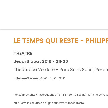
LE TEMPS QUI RESTE - PHILI
THEATRE
Jeudi 8 août 2019 - 21H30
Théâtre de Verdure - Parc Sans Souci, Péze
Billetterie 3 zones : 40€ - 35€ - 30€
Renseignements / Réservations 04 67 11 53 90 - Office du Tourisme de Péz
ou billetterie sécurisée en ligne sur www.mirondela.com