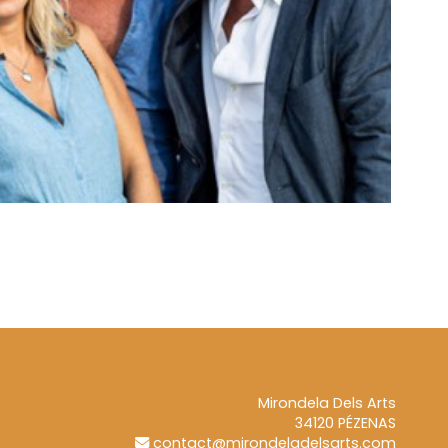
Mirondela Dels Arts
34120
PÉZENAS
contact@mirondeladelsarts.com