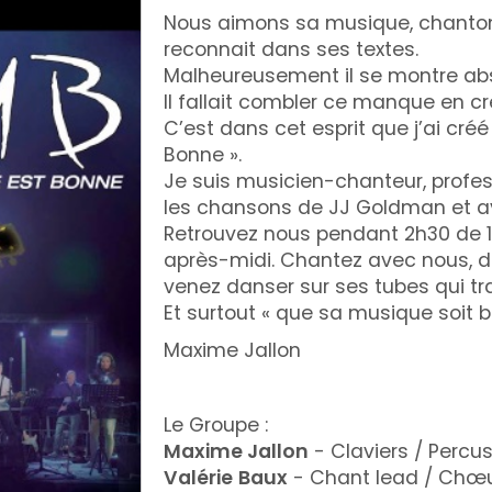
Nous aimons sa musique, chanton
reconnait dans ses textes.
Malheureusement il se montre abs
Il fallait combler ce manque en c
C’est dans cet esprit que j’ai cr
Bonne ».
Je suis musicien-chanteur, profe
les chansons de JJ Goldman et ava
Retrouvez nous pendant 2h30 de 1
après-midi. Chantez avec nous, d
venez danser sur ses tubes qui tr
Et surtout « que sa musique soit bo
Maxime Jallon
Le Groupe :
Maxime Jallon
- Claviers / Percu
Valérie
Baux
- Chant lead / Chœ