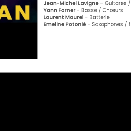
Jean-Michel Lavigne
– Guitares 
Yann Forner
- Basse / Chœurs
Laurent Maurel
- Batterie
Emeline Potonié
- Saxophones / f