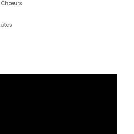
/ Chœurs
lûtes