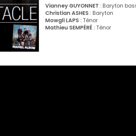
Vianney GUYONNET
: Baryton bas
Christian ASHES
: Baryton
Mowgli LAPS
: Ténor
Mathieu SEMPÉRÉ
: Ténor