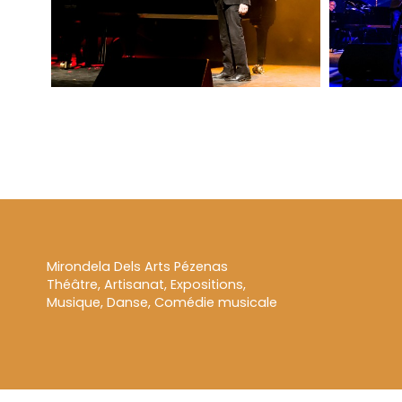
Mirondela Dels Arts Pézenas
Théâtre, Artisanat, Expositions,
Musique, Danse, Comédie musicale