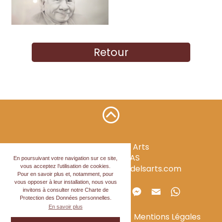
Retour
Mirondela Dels Arts
34120
PÉZENAS
En poursuivant votre navigation sur ce site,
vous acceptez l’utilisation de cookies.
contact@mirondeladelsarts.com
Pour en savoir plus et, notamment, pour
vous opposer à leur installation, nous vous
Partager la page
invitons à consulter notre Charte de
Protection des Données personnelles.
En savoir plus
Politique de confidentialité
Mentions Légales