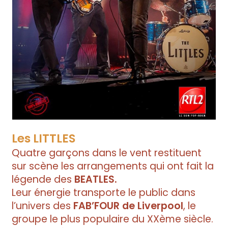
Les LITTLES
Quatre garçons dans le vent restituent
sur scène les arrangements qui ont fait la
légende des
BEATLES.
Leur énergie transporte le public dans
l’univers des
FAB’FOUR de Liverpool
, le
groupe le plus populaire du XXème siècle.