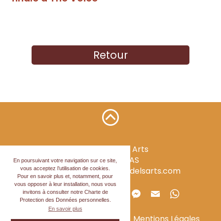
Retour
Mirondela Dels Arts
34120
PÉZENAS
En poursuivant votre navigation sur ce site,
vous acceptez l’utilisation de cookies.
contact@mirondeladelsarts.com
Pour en savoir plus et, notamment, pour
vous opposer à leur installation, nous vous
Partager la page
invitons à consulter notre Charte de
Protection des Données personnelles.
En savoir plus
Politique de confidentialité
Mentions Légales