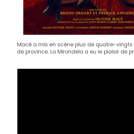
Macé a mis en scène plus de quatre-vingts p
de province. La Mirondela a eu le plaisir de