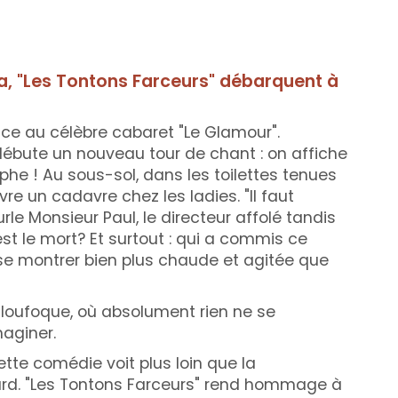
a, "Les Tontons Farceurs" débarquent à
cence au célèbre cabaret "Le Glamour".
 débute un nouveau tour de chant : on affiche
phe ! Au sous-sol, dans les toilettes tenues
re un cadavre chez les ladies. "Il faut
rle Monsieur Paul, le directeur affolé tandis
 est le mort? Et surtout : qui a commis ce
se montrer bien plus chaude et agitée que
 loufoque, où absolument rien ne se
maginer.
ette comédie voit plus loin que la
ard. "Les Tontons Farceurs" rend hommage à