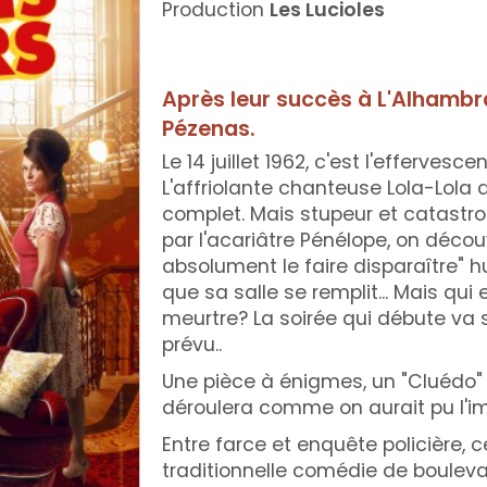
Production
Les Lucioles
Après leur succès à L'Alhambr
Pézenas.
Le 14 juillet 1962, c'est l'efferves
L'affriolante chanteuse Lola-Lola
complet. Mais stupeur et catastro
par l'acariâtre Pénélope, on découv
absolument le faire disparaître" hu
que sa salle se remplit... Mais qui
meurtre? La soirée qui débute va 
prévu..
Une pièce à énigmes, un "Cluédo"
déroulera comme on aurait pu l'i
Entre farce et enquête policière, c
traditionnelle comédie de boulev