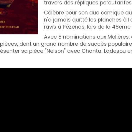
travers des répliques percutantes 
Célèbre pour son duo comique aux 
n'a jamais quitté les planches à l'
ravis à Pézenas, lors de la 48ème
Avec 8 nominations aux Molières, d
ièces, dont un grand nombre de succès populaires 
 présenter sa pièce "Nelson" avec Chantal Ladesou en